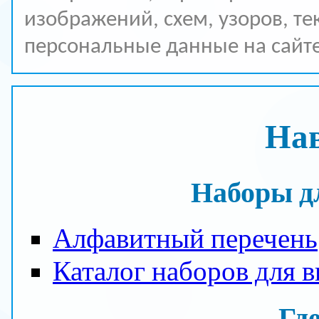
изображений, схем, узоров, те
персональные данные на сайте
На
Наборы д
Алфавитный перечень
Каталог наборов для 
Гд