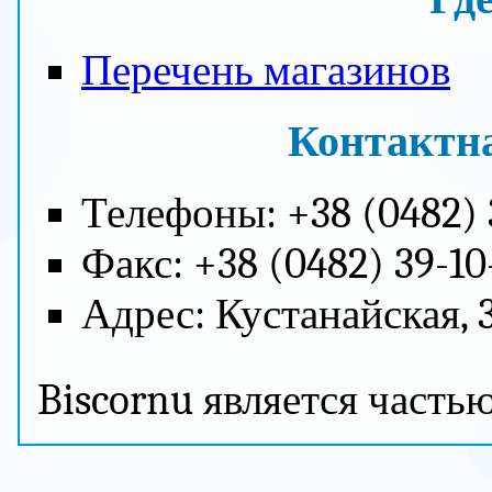
Перечень магазинов
Контактн
Телефоны: +38 (0482) 3
Факс: +38 (0482) 39-10
Адрес: Кустанайская, 3
Biscornu является часть