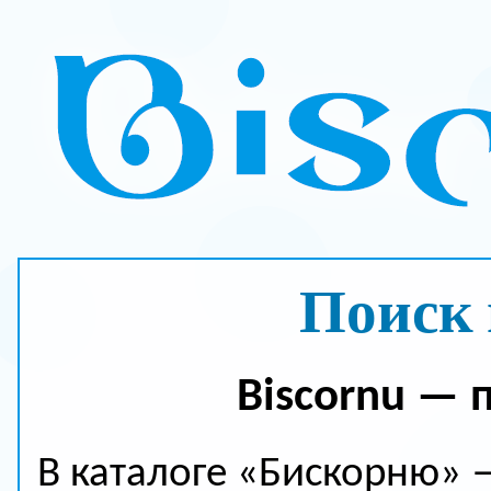
Поиск 
Biscornu — 
В каталоге «Бискорню» 